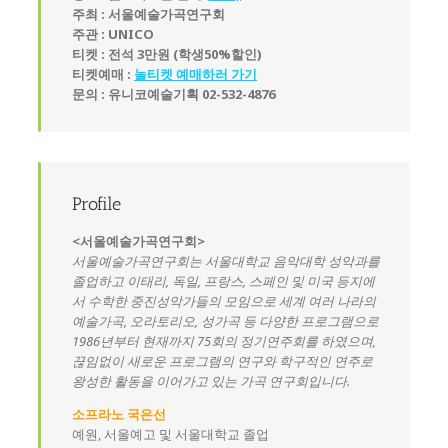
주최 : 서울예술가곡연구회
주관 : UNICO
티켓 : 전석 3만원 (학생50%할인)
티켓예매 :
놀티켓 예매하러 가기
문의 : 유니코예술기획 02-532-4876
Profile
<서울예술가곡연구회>
서울예술가곡연구회는 서울대학교 음악대학 성악과를
졸업하고 이태리, 독일, 프랑스, 스페인 및 미국 등지에
서 수학한 중진성악가들의 모임으로 세계 여러 나라의
예술가곡, 오라토리오, 성가곡 등 다양한 프로그램으로
1986년부터 현재까지 75회의 정기연주회를 하였으며,
끊임없이 새로운 프로그램의 연구와 학구적인 연주로
왕성한 활동을 이어가고 있는 가곡 연구회입니다.
소프라노 국은선
예원, 서울예고 및 서울대학교 졸업