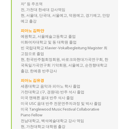
자” 등 주조역
전, 가천대 한세대 강사역임
현, 서울대, 단국대, 서울예고, 덕원예고, 경기예고, 안양
예고 출강
피아노 김하얀
예원학교, 서울예술고등학교 졸업
이화여자대학교 및 동 대학원 졸업
빈 국립대학교 Klavier-Vokalbegleitung Magister 최
고점으로 졸업
현, 한국반주협회정회원, 바로크와현대가곡연구회, 한
국독일가곡연구회 기악회원, 서울예고, 순천향대학교
출강, 한예종 반주강사
피아노 김유경
세종대학교 음악과 피아노 학사 졸업
가천대학교 (구, 경원대) 반주 석사 졸업
미국 맨해튼 음대 반주 석사 졸업
미국 USC 음대 반주 전문연주자과정 및 박사 졸업
미국 Tanglewood Music Festival Collaborative
Piano Fellow
전남대학교, 백석예술대학교 강사 역임
현, 가천대학교 대학원 출강