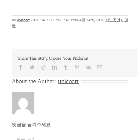
By
unicoart
|
2026-04-27T17:06:34+09:00
4월 24th, 2026
|
지난공연
|
0 댓
글
Share This Story, Choose Your Platform!
Facebook
Twitter
Reddit
LinkedIn
Tumblr
Pinterest
Vk
이
메
일
About the Author:
unicoart
댓글을 남겨주세요
Comment