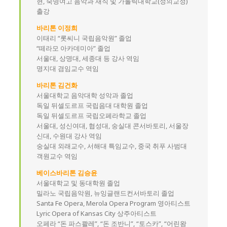
현, 숙명여고 음악과 재직 및 가톨릭대학교(성의교정)
출강
바리톤 이정희
이태리 “롯씨니 국립음악원” 졸업
“떼라모 아카데미아” 졸업
서울대, 상명대, 세종대 등 강사 역임
명지대 겸임교수 역임
바리톤 김건화
서울대학교 음악대학 성악과 졸업
독일 뒤셀도르프 국립음대 대학원 졸업
독일 뒤셀도르프 국립오페라학교 졸업
서울대, 성신여대, 협성대, 숭실대 콘서바토리, 서울장
신대, 수원대 강사 역임
숭실대 외래교수, 서해대 특임교수, 중국 취푸 사범대
객원교수 역임
베이스바리톤 김승윤
서울대학교 및 동대학원 졸업
밀라노 국립음악원, 뉴잉글랜드컨서바토리 졸업
Santa Fe Opera, Merola Opera Program 영아티스트
Lyric Opera of Kansas City 상주아티스트
오페라 “돈 파스콸레”, “돈 조반니”, “토스카”, “어린왕