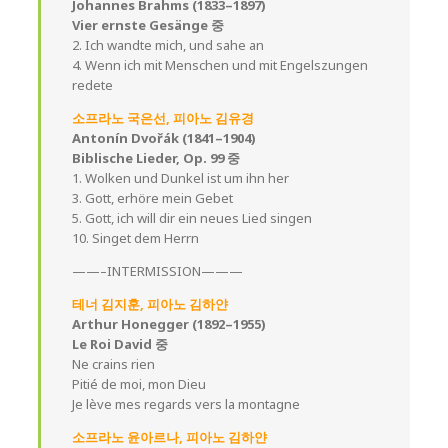
Johannes Brahms (1833–1897)
Vier ernste Gesänge 중
2. Ich wandte mich, und sahe an
4. Wenn ich mit Menschen und mit Engelszungen
redete
소프라노 국은선, 피아노 김유경
Antonín Dvořák (1841–1904)
Biblische Lieder, Op. 99 중
1. Wolken und Dunkel ist um ihn her
3. Gott, erhöre mein Gebet
5. Gott, ich will dir ein neues Lied singen
10. Singet dem Herrn
——–INTERMISSION———
테너 김지훈, 피아노 김하얀
Arthur Honegger (1892–1955)
Le Roi David 중
Ne crains rien
Pitié de moi, mon Dieu
Je lève mes regards vers la montagne
소프라노 윤아르나, 피아노 김하얀