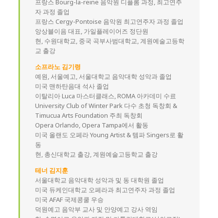
프랑스 Bourg-la-reine 음악원 디플롬 과정, 최고연주
자 과정 졸업
프랑스 Cergy-Pontoise 음악원 최고연주자 과정 졸업
앙상블이음 대표, 가일플레이어즈 정단원
현, 수원대학교, 중국 곡부사범대학교, 계원예술고등학
교 출강
소프라노 김기령
예원, 서울예고, 서울대학교 음악대학 성악과 졸업
미국 맨하탄음대 석사 졸업
이탈리아 Luca 마스터클래스, ROMA 아카데미 수료
University Club of Winter Park 다수 초청 독창회 &
Timucua Arts Foundation 주최 독창회
Opera Orlando, Opera Tampa에서 활동
미국 올랜도 오페라 Young Artist & 템파 Singers로 활
동
현, 총신대학교 출강, 계원예술고등학교 출강
테너 김지훈
서울대학교 음악대학 성악과 및 동 대학원 졸업
미국 듀케인대학교 오페라과 최고연주자 과정 졸업
미국 AFAF 국제콩쿨 우승
덕원예고 음악부 교사 및 안양예고 강사 역임