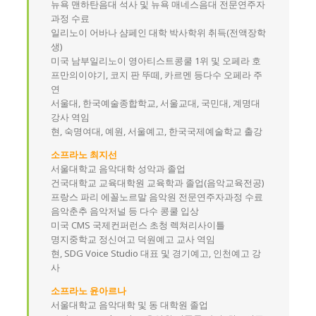
뉴욕 맨하탄음대 석사 및 뉴욕 매네스음대 전문연주자
과정 수료
일리노이 어바나 샴페인 대학 박사학위 취득(전액장학
생)
미국 남부일리노이 영아티스트콩쿨 1위 및 오페라 호
프만의이야기, 코지 판 뚜떼, 카르멘 등다수 오페라 주
연
서울대, 한국예술종합학교, 서울교대, 국민대, 계명대
강사 역임
현, 숙명여대, 예원, 서울예고, 한국국제예술학교 출강
소프라노 최지선
서울대학교 음악대학 성악과 졸업
건국대학교 교육대학원 교육학과 졸업(음악교육전공)
프랑스 파리 에꼴노르말 음악원 전문연주자과정 수료
음악춘추 음악저널 등 다수 콩쿨 입상
미국 CMS 국제컨퍼런스 초청 렉쳐리사이틀
명지중학교 정신여고 덕원예고 교사 역임
현, SDG Voice Studio 대표 및 경기예고, 인천예고 강
사
소프라노 윤아르나
서울대학교 음악대학 및 동 대학원 졸업