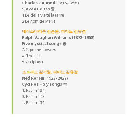
Charles Gounod (1818–1893)
Six cantiques 중
1 Le ciel a visité la terre
2 Le nom de Marie
베이스바리톤 김승윤, 피아노 김유경
Ralph Vaughan Williams (1872–1958)
Five mystical songs 중
2. I got me flowers
4. The call
5. Antiphon
소프라노 김기령, 피아노 김유경
Ned Rorem (1923–2022)
Cycle of Holy songs 중
1. Psalm 134
3. Psalm 148
4. Psalm 150