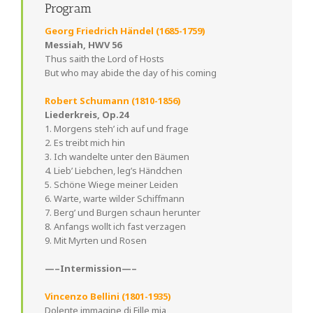
Program
Georg Friedrich Händel (1685-1759)
Messiah, HWV 56
Thus saith the Lord of Hosts
But who may abide the day of his coming
Robert Schumann (1810-1856)
Liederkreis, Op.24
1. Morgens steh’ ich auf und frage
2. Es treibt mich hin
3. Ich wandelte unter den Bäumen
4. Lieb’ Liebchen, leg’s Händchen
5. Schöne Wiege meiner Leiden
6. Warte, warte wilder Schiffmann
7. Berg’ und Burgen schaun herunter
8. Anfangs wollt ich fast verzagen
9. Mit Myrten und Rosen
—–Intermission—–
Vincenzo Bellini (1801-1935)
Dolente immagine di Fille mia