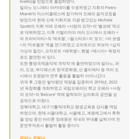
livello)을 만점으로 졸업하였다.
밀라노 도니제티 아카데미를 수료하였고 지휘자 Pietro
Mianiti의 마스터클래스에 참가하여 오페라 음악코칭을
받았으며 현재 신예 지휘자로 각광 받고있는 Michele
Spotti의 지휘 아래 오페라 <사랑의 묘약>의 ‘벨코레’ 역으
로 데뷔하였고, 이후 이탈리아의 여러 도시에서 오페라 <
라 트라비아타>의 ‘제르몽’, <팔스타프>의 ‘포드’, <라 보엠
>의 ‘마르첼로’ 역을 연기하였고 오라토리오 뒤보아 <십자
가상의 칠언>, 모차르트 <레퀴엠>, 헨델 <메시아> 독창자
로도 협연한 바 있다.
또한 통영국제음악제 개막작 에 출연하였으며 밀라노, 파
리, 도쿄, 부다페스트 한국문화원, 산 줄리에타 등 여러 도
시에서 초청받아 연주 활동을 활발히 이어나갔다.
귀국 후 그동안 쌓아왔던 역량을 집중하여 2019년, 2022
년 독창회를 개최하였고 국립오페라단 학교 오페라 <사랑
의 묘약>의 ‘Belcore’ 역에 발탁되어 십여회의 공연을 성
공적으로 마쳤다.
경북대학교, 대구가톨릭대학교 평생교육원 강사를 역임
하였으며, 현재 서울대학교, 서울예고, 계원예고에서 후학
을 양성 중인 바리톤 정래종은 국내외 무대를 넓혀가며 전
문연주자로서 활발히 활동 중이다.
피아노 은빛나