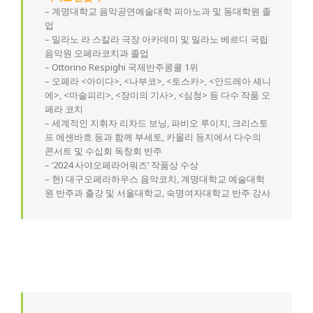
– 계명대학교 음악공연예술대학 피아노과 및 동대학원 졸
업
– 밀라노 라 스칼라 극장 아카데미 및 밀라노 베르디 국립
음악원 오페라코치과 졸업
– Ottorino Respighi 국제반주콩쿨 1위
– 오페라 <아이다>, <나부코>, <토스카>, <안드레아 셰니
에>, <마술피리>, <장미의 기사>, <심청> 등 다수 작품 오
페라 코치
– 세계적인 지휘자 리차드 보닝, 파비오 루이지, 크리스토
프 에셴바흐 등과 함께 부세토, 카몰리 등지에서 다수의
콘서트 및 수십회 독창회 반주
– ‘2024 사야오페라어워즈’ 작품상 수상
– 현) 대구오페라하우스 음악코치, 계명대학교 예술대학
원 반주과 출강 및 서울대학교, 숙명여자대학교 반주 강사