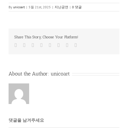
By
unicoart
|
5월 21st, 2025
|
지난공연
|
0 댓글
Share This Story, Choose Your Platform!
Facebook
Twitter
Reddit
LinkedIn
Tumblr
Pinterest
Vk
이
메
일
About the Author:
unicoart
댓글을 남겨주세요