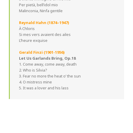
Per pietà, bell’idol mio
Malinconia, Ninfa gentile
Reynald Hahn (1874–1947)
À Chloris
Si mes vers avaient des ailes
L’heure exquise
Gerald Finzi (1901-1956)
Let Us Garlands Bring, Op.18
1. Come away, come away, death
2. Who is Silvia?
3. Fear no more the heat o’ the sun
4. O mistress mine
5. It was a lover and his lass