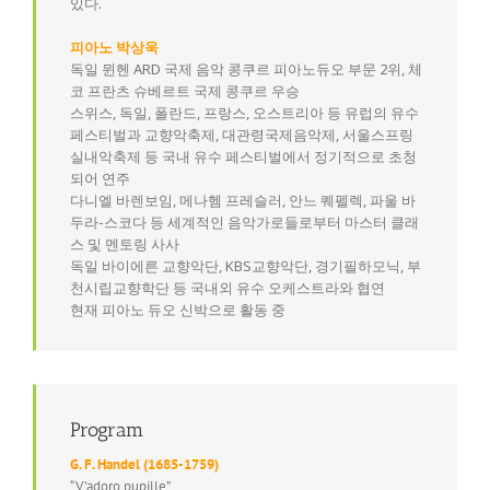
있다.
피아노 박상욱
독일 뮌헨 ARD 국제 음악 콩쿠르 피아노듀오 부문 2위, 체
코 프란츠 슈베르트 국제 콩쿠르 우승
스위스, 독일, 폴란드, 프랑스, 오스트리아 등 유럽의 유수
페스티벌과 교향악축제, 대관령국제음악제, 서울스프링
실내악축제 등 국내 유수 페스티벌에서 정기적으로 초청
되어 연주
다니엘 바렌보임, 메나헴 프레슬러, 안느 퀘펠렉, 파울 바
두라-스코다 등 세계적인 음악가로들로부터 마스터 클래
스 및 멘토링 사사
독일 바이에른 교향악단, KBS교향악단, 경기필하모닉, 부
천시립교향학단 등 국내외 유수 오케스트라와 협연
현재 피아노 듀오 신박으로 활동 중
Program
G. F. Handel (1685-1759)
“V’adoro pupille”