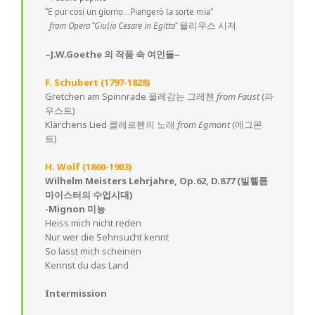
“E pur cosi un giorno…Piangerò la sorte mia”
from Opera “Giulio Cesare in Egitto”
율리우스 시저
–J.W.Goethe 의 작품 속 여인들–
F. Schubert (1797-1828)
Gretchen am Spinnrade 물레감는 그레첸
from Faust
(파
우스트)
Klärchens Lied 클레르헨의 노래
from Egmont
(에그몬
트)
H. Wolf (1860-1903)
Wilhelm Meisters Lehrjahre, Op.62, D.877 (빌헬름
마이스터의 수업시대)
-Mignon 미뇽
Heiss mich nicht reden
Nur wer die Sehnsucht kennt
So lasst mich scheinen
Kennst du das Land
Intermission