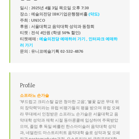
일시 : 2025년 4월 3일 목요일 오후 7:30
장소 : 예술의전당 IBK기업은행챔버홀
(약도)
주최 : UNICO
후원 : 서울대학교 음악대학 성악과 동창회
티켓 : 전석 4만원 (학생 50% 할인)
티켓예매 :
예술의전당 예매하러 가기
,
인터파크 예매하
러 가기
문의 : 유니코예술기획 02-532-4876
Profile
소프라노 손가슬
’부드럽고 크리스탈 같은 청아한 고음’, ‘불꽃 같은 무대 위
의 장악력’이라는 유럽 비평가들의 평을 받으며 유럽 오페
라 무대에서 인정받은 소프라노 손가슬은 서울대학교 음
악대학 성악과 재학 시절 동아콩쿨에 입상하며 주목받았
으며, 졸업 후 독일 베를린 한스아이슬러 음악대학 성악
과, 네덜란드 마스트리히트 음악대학 솔로 성악과 및 오페
라과 postegraduate과정, 오스트리아 빈 국립음악대학