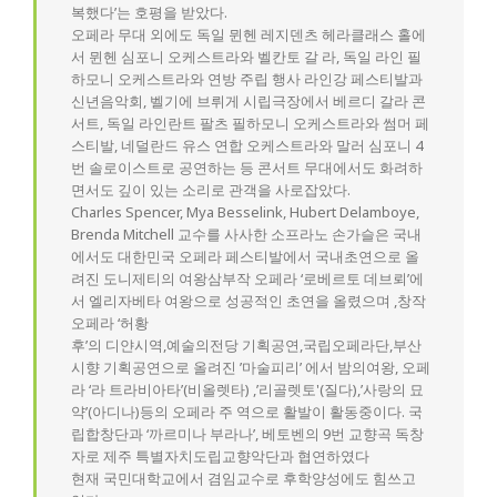
복했다’는 호평을 받았다.
오페라 무대 외에도 독일 뮌헨 레지덴츠 헤라클래스 홀에
서 뮌헨 심포니 오케스트라와 벨칸토 갈 라, 독일 라인 필
하모니 오케스트라와 연방 주립 행사 라인강 페스티발과
신년음악회, 벨기에 브뤼게 시립극장에서 베르디 갈라 콘
서트, 독일 라인란트 팔츠 필하모니 오케스트라와 썸머 페
스티발, 네덜란드 유스 연합 오케스트라와 말러 심포니 4
번 솔로이스트로 공연하는 등 콘서트 무대에서도 화려하
면서도 깊이 있는 소리로 관객을 사로잡았다.
Charles Spencer, Mya Besselink, Hubert Delamboye,
Brenda Mitchell 교수를 사사한 소프라노 손가슬은 국내
에서도 대한민국 오페라 페스티발에서 국내초연으로 올
려진 도니제티의 여왕삼부작 오페라 ‘로베르토 데브뢰’에
서 엘리자베타 여왕으로 성공적인 초연을 올렸으며 ,창작
오페라 ‘허황
후’의 디얀시역,예술의전당 기획공연,국립오페라단,부산
시향 기획공연으로 올려진 ’마술피리’ 에서 밤의여왕, 오페
라 ‘라 트라비아타’(비올렛타) ,’리골렛토'(질다),’사랑의 묘
약’(아디나)등의 오페라 주 역으로 활발이 활동중이다. 국
립합창단과 ‘까르미나 부라나’, 베토벤의 9번 교향곡 독창
자로 제주 특별자치도립교향악단과 협연하였다
현재 국민대학교에서 겸임교수로 후학양성에도 힘쓰고