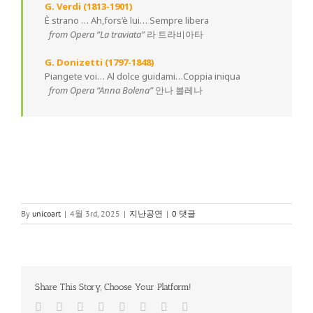
G. Verdi (1813-1901)
È strano … Ah,fors’è lui… Sempre libera
from Opera “La traviata”
라 트라비아타
G. Donizetti (1797-1848)
Piangete voi… Al dolce guidami…Coppia iniqua
from Opera “Anna Bolena”
안나 볼레나
By
unicoart
|
4월 3rd, 2025
|
지난공연
|
0 댓글
Share This Story, Choose Your Platform!
Facebook
Twitter
Reddit
LinkedIn
Tumblr
Pinterest
Vk
이